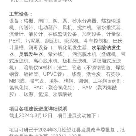
工艺设备：
设备：格栅、闸门、阀、泵、砂水分离器、螺旋输送
机、传送带、电动葫芦、风机、搅拌机、潜水推流器、
流量计、液位计、在线监测设备、加药设备、计量泵、
PE桶、污泥泵、刮泥机、吸泥机、斗车控制柜、巴氏
计量槽、消毒设备（二氧化氯发生器、
次氯酸钠发生
器
、
臭氧发生器
、紫外线）、污泥脱水机（叠螺机、带
式压滤机、离心脱水机、板框压滤机、隔膜厢式压滤
机）、溶氧仪br材料：法兰、管道（不锈钢管道、焊接
钢管、镀锌管、UPVC管）、线缆、活性炭、石英砂、
MBR膜、曝气盘、填料、槽钢、圆钢、工字钢br药剂：
氢氧化钠、PAC（聚合氯化铝）、PAM（聚丙烯酰
胺）、碳源、氮源、次氯酸钠
项目各项建设进度详细说明
截止2024年3月12日，项目进展变动如下：
项目可研已于2024年3月经望江县发展改革委批复，批