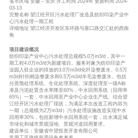
省市区域 安徽 – 安庆 开工时间 2024年 更新时间 2024-
03-13
完整名称 望江经开区污水处理厂改造及纺织印染产业中
心污水处理一期工程
详细地址 望江经济开发区东环路与塞口路交汇处的西南
角
项目建设概况
纺织印染产业中心污水处理总规模5.0万m3/d，其中一
期工程4.0万m3/d为新建项目。服务对象为纺织印染产
业园入驻企业的排放的3.0万m3/d化纤染整废水、0.5万
m3/d针织棉染整废水和0.5万m3/d羊毛染整废水。包括
分质预处理系统、生化处理系统、深度处理至一级A标
准及污泥处置含水率降至60%，中水回用系统（回用率
65%）一套，中水回用至产业中心企业生产线。结合望
江经开区污水处理厂现状，为满足本次改造工程内容为
一期（总规模为2万m3/d）污水处理设施改造实现中水
回用率30%，包括新增中水回用系统一套，出水满足城
市绿化和城市景观湿地、景观河道回用要求。
建设单位：安徽省中望投资开发有限公司
常用工艺路线所需设备参考表