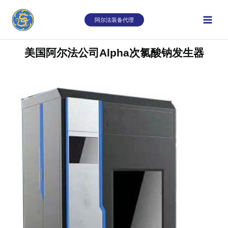
跳
至
阿尔法装备代理
内
容
美国阿尔法公司Alpha次氯酸钠发生器