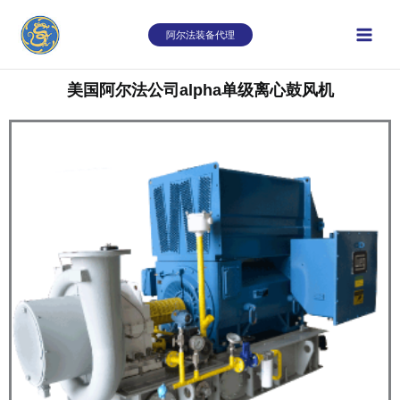
跳
至
阿尔法装备代理
内
容
美国阿尔法公司alpha单级离心鼓风机