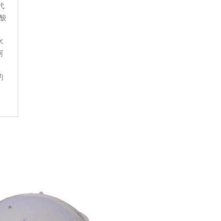
代
酸
水
河
、
的