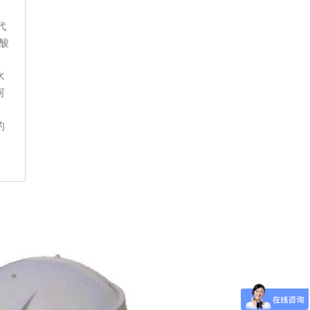
代
酸
水
河
、
的