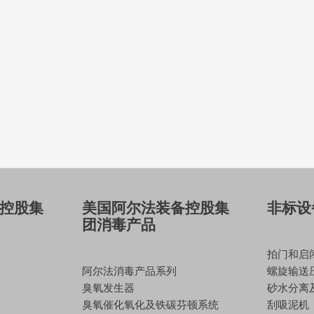
控股集
美国阿尔法装备控股集
非标设
团消毒产品
拍门和启
阿尔法消毒产品系列
螺旋输送
臭氧发生器
砂水分离
臭氧催化氧化及铁碳芬顿系统
刮吸泥机